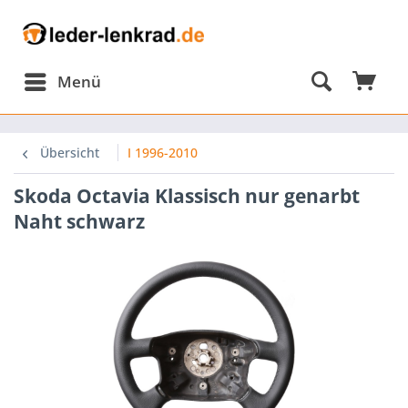
Menü
omponents/Session/PdoSessionHandler.php:584
Übersicht
I 1996-2010
Skoda Octavia Klassisch nur genarbt
omponents/Session/PdoSessionHandler.php(584):
Naht schwarz
omponents/Session/PdoSessionHandler.php(303):
onHandler-
p-
nHandlerProxy.php(64):
onHandler-
ion\Storage\Proxy\SessionHandlerProxy-