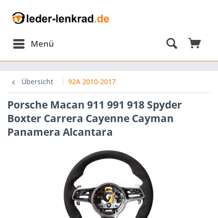
Menü
omponents/Session/PdoSessionHandler.php:584
Übersicht
92A 2010-2017
Porsche Macan 911 991 918 Spyder
omponents/Session/PdoSessionHandler.php(584):
Boxter Carrera Cayenne Cayman
Panamera Alcantara
omponents/Session/PdoSessionHandler.php(303):
onHandler-
p-
nHandlerProxy.php(64):
onHandler-
ion\Storage\Proxy\SessionHandlerProxy-