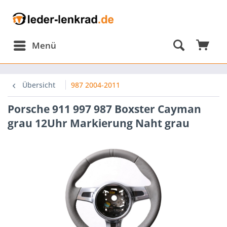
Menü
omponents/Session/PdoSessionHandler.php:584
Übersicht
987 2004-2011
Porsche 911 997 987 Boxster Cayman
omponents/Session/PdoSessionHandler.php(584):
grau 12Uhr Markierung Naht grau
omponents/Session/PdoSessionHandler.php(303):
onHandler-
p-
nHandlerProxy.php(64):
onHandler-
ion\Storage\Proxy\SessionHandlerProxy-