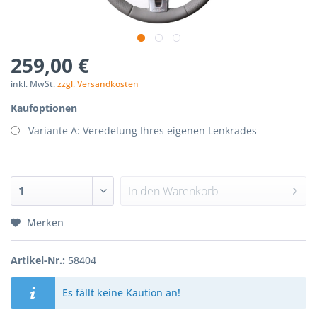
p-
nStorage.php(192):
259,00 €
Components/Session/PdoSessionHandler.php
inkl. MwSt.
zzgl. Versandkosten
Kaufoptionen
Variante A: Veredelung Ihres eigenen Lenkrades
In den
Warenkorb
Merken
Artikel-Nr.:
58404
Es fällt keine Kaution an!