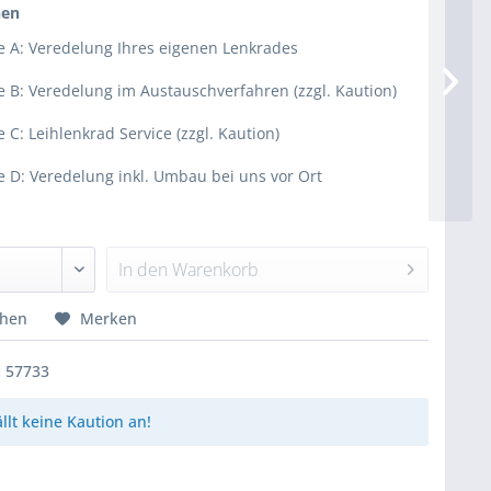
nen
e A: Veredelung Ihres eigenen Lenkrades
e B: Veredelung im Austauschverfahren (zzgl. Kaution)
e C: Leihlenkrad Service (zzgl. Kaution)
e D: Veredelung inkl. Umbau bei uns vor Ort
In den
Warenkorb
chen
Merken
:
57733
ällt keine Kaution an!