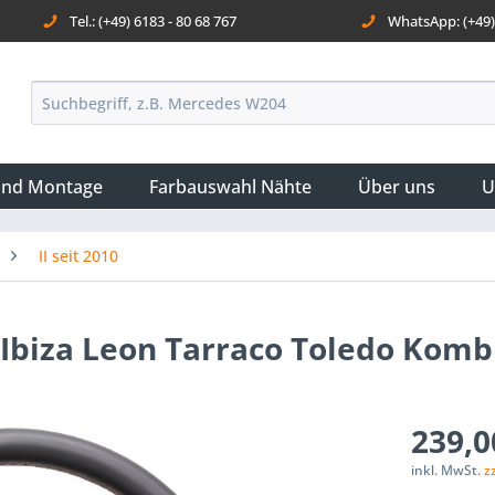
Tel.: (+49) 6183 - 80 68 767
WhatsApp: (+49) 
und Montage
Farbauswahl Nähte
Über uns
U
II seit 2010
Ibiza Leon Tarraco Toledo Kom
239,0
inkl. MwSt.
z