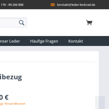
176 - 99 266 888
kontakt@leder-lenkrad.de
nser Leder
Häufige Fragen
Kontakt
bibezug
0 €
zgl. Versandkosten