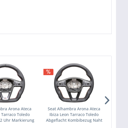
bra Arona Ateca
Seat Alhambra Arona Ateca
Seat 
n Tarraco Toledo
Ibiza Leon Tarraco Toledo
Ibiz
12 Uhr Markierung
Abgeflacht Kombibezug Naht
Abgefl
rz Naht rot
orange