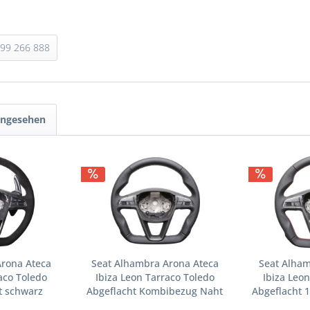
 99 266 888
angesehen
Arona Ateca
Seat Alhambra Arona Ateca
Seat Alham
aco Toledo
Ibiza Leon Tarraco Toledo
Ibiza Leo
t schwarz
Abgeflacht Kombibezug Naht
Abgeflacht 
silber
schwa