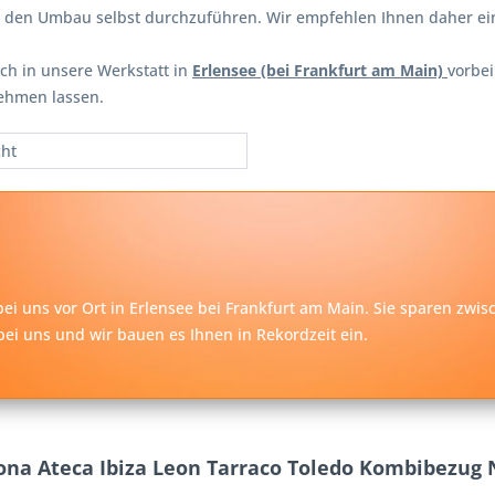
en den Umbau selbst durchzuführen. Wir empfehlen Ihnen daher e
ch in unsere Werkstatt in
Erlensee (bei Frankfurt am Main)
vorbe
ehmen lassen.
cht
ei uns vor Ort in Erlensee bei
Frankfurt am Main
. Sie sparen zwi
ei uns und wir bauen es Ihnen in Rekordzeit ein.
ona Ateca Ibiza Leon Tarraco Toledo Kombibezug 