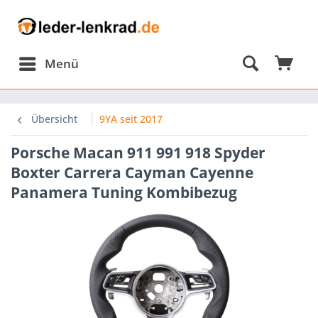
Menü
omponents/Session/PdoSessionHandler.php:560
Übersicht
9YA seit 2017
Porsche Macan 911 991 918 Spyder
omponents/Session/PdoSessionHandler.php(560):
Boxter Carrera Cayman Cayenne
Panamera Tuning Kombibezug
omponents/Session/PdoSessionHandler.php(303):
onHandler-
p-
nHandlerProxy.php(64):
onHandler-
ion\Storage\Proxy\SessionHandlerProxy-