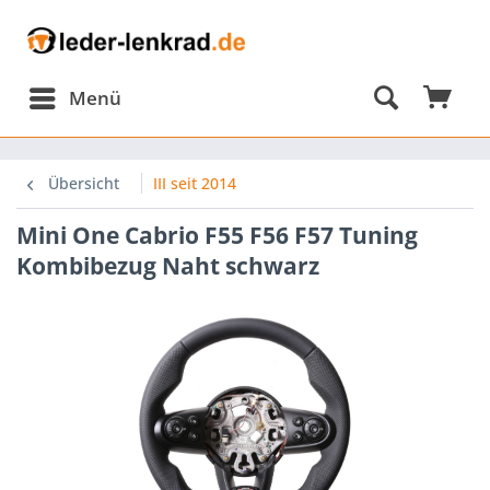
Menü
omponents/Session/PdoSessionHandler.php:584
Übersicht
III seit 2014
Mini One Cabrio F55 F56 F57 Tuning
omponents/Session/PdoSessionHandler.php(584):
Kombibezug Naht schwarz
omponents/Session/PdoSessionHandler.php(303):
onHandler-
p-
nHandlerProxy.php(64):
onHandler-
ion\Storage\Proxy\SessionHandlerProxy-