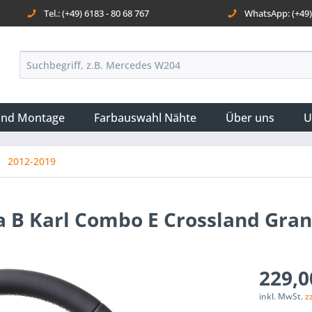
Tel.: (+49) 6183 - 80 68 767
WhatsApp: (+49) 
und Montage
Farbauswahl Nähte
Über uns
U
2012-2019
ia B Karl Combo E Crossland Gra
229,0
inkl. MwSt.
z