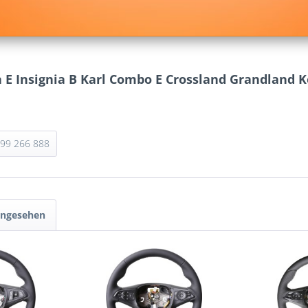
a E Insignia B Karl Combo E Crossland Grandland 
 99 266 888
angesehen