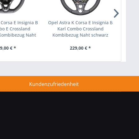
 Corsa E Insignia B
Opel Astra K Corsa E Insignia B
Opel As
bo E Crossland
Karl Combo Crossland
Karl
Kombibezug Naht
Kombibezug Naht schwarz
silber
9,00 € *
229,00 € *
Kundenzufriedenheit