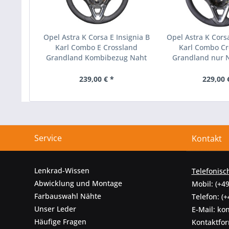
Opel Astra K Corsa E Insignia B
Opel Astra K Corsa
Karl Combo E Crossland
Karl Combo Cr
Grandland Kombibezug Naht
Grandland nur 
schwarz
silbe
239,00 € *
229,00 
Service
Kontakt
Lenkrad-Wissen
Telefonisc
Abwicklung und Montage
Mobil:
(+49
Farbauswahl Nähte
Telefon:
(+
Unser Leder
E-Mail:
kon
Häufige Fragen
Kontaktfo