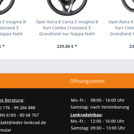
 E Insignia B
Opel Astra K Corsa E Insignia B
Opel Astra K
ossland E
Karl Combo Crossland E
Karl Com
Nappa Naht
Grandland nur Nappa Naht
Grandland 
r
schwarz
€ *
229,00 € *
23
Öffnungszeiten
he Beratung
:
Mo.-Fr.:
08:00 - 16:00 Uhr
Samstag:
nach Vereinbarung
) 176 - 99 266 888
Lenkradeinbau
:
49) 6183 - 80 68 767
Mo.-Fr.:
12:00 - 16:00 Uhr
takt@leder-lenkrad.de
Samstag:
09:00 – 13:00 Uhr
rmular