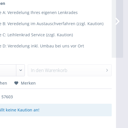
nen
e A: Veredelung Ihres eigenen Lenkrades
e B: Veredelung im Austauschverfahren (zzgl. Kaution)
e C: Leihlenkrad Service (zzgl. Kaution)
e D: Veredelung inkl. Umbau bei uns vor Ort
In den
Warenkorb
chen
Merken
:
57603
ällt keine Kaution an!