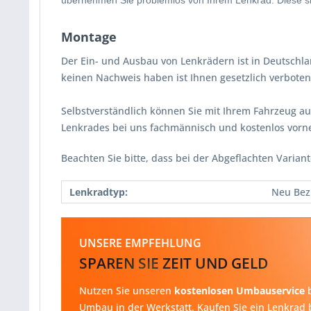
übernehmen Sie problemlos von Ihrem Lenkrad. Diese sin
Montage
Der Ein- und Ausbau von Lenkrädern ist in Deutschl
keinen Nachweis haben ist Ihnen gesetzlich verbot
Selbstverständlich können Sie mit Ihrem Fahrzeug au
Lenkrades bei uns fachmännisch und kostenlos vorn
Beachten Sie bitte, dass bei der Abgeflachten Varian
Lenkradtyp:
Neu Bez
UNSERE EMPFEHLUNG
SPAREN SIE ZEIT UND GELD
Nutzen Sie unseren
kostenlosen Umbauservice
b
Umbau in der Werkstatt. Kaufen Sie ein Lenkrad b