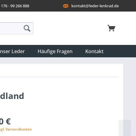
176 - 99 266 888
kontakt@leder-lenkrad.de
nser Leder
Häufige Fragen
Kontakt
ndland
0 €
zgl. Versandkosten