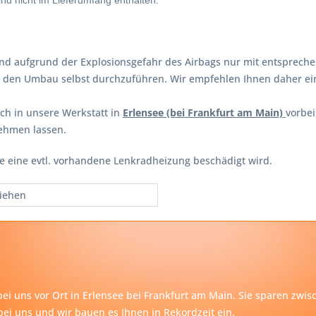
d nicht im Lieferumfang enthalten.
and aufgrund der Explosionsgefahr des Airbags nur mit entsprech
en den Umbau selbst durchzuführen. Wir empfehlen Ihnen daher e
ch in unsere Werkstatt in
Erlensee (bei Frankfurt am Main)
vorbe
ehmen lassen.
te eine evtl. vorhandene Lenkradheizung beschädigt wird.
iehen
ei uns vor Ort in Erlensee bei
Frankfurt am Main
. Sie sparen zwi
ei uns und wir bauen es Ihnen in Rekordzeit ein.