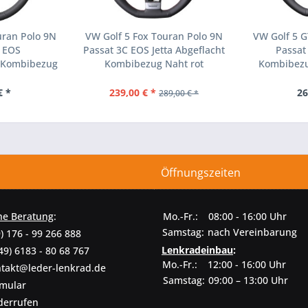
uran Polo 9N
VW Golf 5 Fox Touran Polo 9N
VW Golf 5 G
C EOS
Passat 3C EOS Jetta Abgeflacht
Passat
 Kombibezug
Kombibezug Naht rot
Kombibezu
warz
€ *
239,00 € *
26
289,00 € *
Öffnungszeiten
he Beratung
:
Mo.-Fr.:
08:00 - 16:00 Uhr
Samstag:
nach Vereinbarung
) 176 - 99 266 888
Lenkradeinbau
:
49) 6183 - 80 68 767
Mo.-Fr.:
12:00 - 16:00 Uhr
takt@leder-lenkrad.de
Samstag:
09:00 – 13:00 Uhr
rmular
derrufen