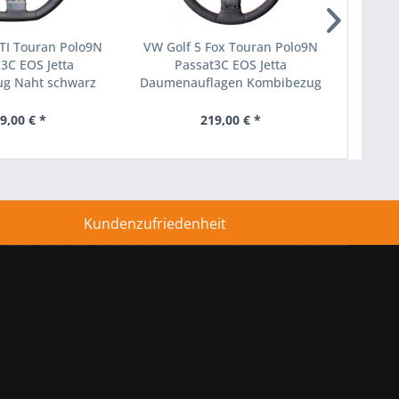
TI Touran Polo9N
VW Golf 5 Fox Touran Polo9N
VW G
 3C EOS Jetta
Passat3C EOS Jetta
Pass
g Naht schwarz
Daumenauflagen Kombibezug
K
Naht rot
Mark
9,00 € *
219,00 € *
2
Kundenzufriedenheit