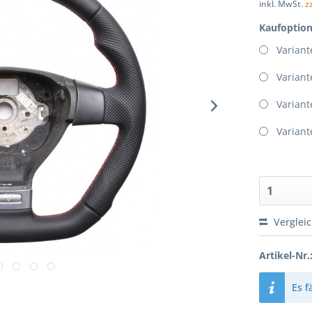
inkl. MwSt.
z
Kaufoptio
Variant
Variant
Variant
Variant
Verglei
Artikel-Nr.
Es f