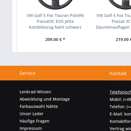
VW Golf 5 Fox Touran Polo9N
VW Golf 5 Fox To
Passat3C EOS Jetta
Passat 3
Kombibezug Naht schwarz
Daumenauflagen
Naht sch
209,00 € *
219,00 
Service
Kontakt
Lenkrad-Wissen
Telefonisc
Abwicklung und Montage
Mobil:
(+49
Farbauswahl Nähte
Telefon:
(+
Unser Leder
E-Mail:
kon
Häufige Fragen
Kontaktfo
Impressum
Vertrag wi