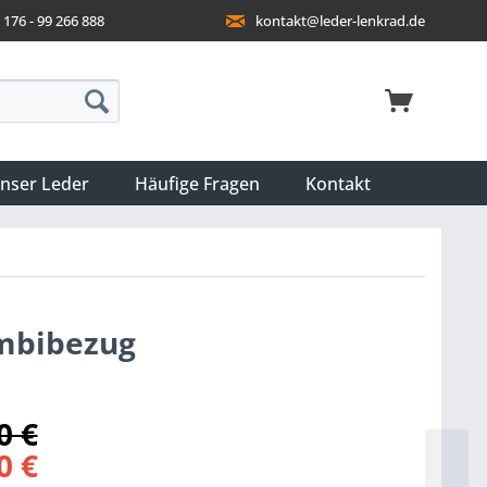
176 - 99 266 888
kontakt@leder-lenkrad.de
nser Leder
Häufige Fragen
Kontakt
ombibezug
0 €
0 €