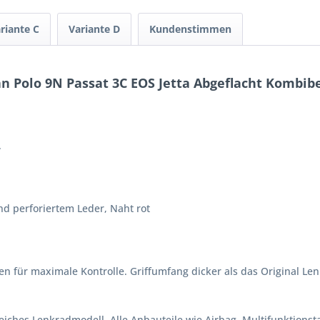
riante C
Variante D
Kundenstimmen
n Polo 9N Passat 3C EOS Jetta Abgeflacht Kombib
.
d perforiertem Leder, Naht rot
n für maximale Kontrolle. Griffumfang dicker als das Original Len
eiches Lenkradmodell. Alle Anbauteile wie Airbag, Multifunktionst