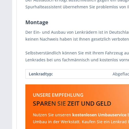
Spurhalteassistent übernehmen Sie problemlos von I
Montage
Der Ein- und Ausbau von Lenkrädern ist in Deutschl
keinen Nachweis haben ist Ihnen gesetzlich verbot
Selbstverständlich können Sie mit Ihrem Fahrzeug au
Lenkrades bei uns fachmännisch und kostenlos vorn
Lenkradtyp:
Abgefla
UNSERE EMPFEHLUNG
SPAREN SIE ZEIT UND GELD
Nutzen Sie unseren
kostenlosen Umbauservice
b
Umbau in der Werkstatt. Kaufen Sie ein Lenkrad b