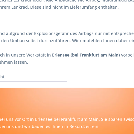
hrem Lenkrad. Diese sind nicht im Lieferumfang enthalten.
and aufgrund der Explosionsgefahr des Airbags nur mit entsprech
en den Umbau selbst durchzuführen. Wir empfehlen Ihnen daher e
ch in unsere Werkstatt in
Erlensee (bei Frankfurt am Main)
vorbe
ehmen lassen.
cht
ei uns vor Ort in Erlensee bei
Frankfurt am Main
. Sie sparen zwi
ei uns und wir bauen es Ihnen in Rekordzeit ein.