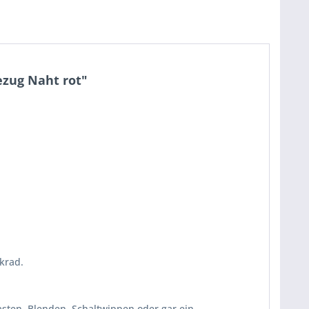
ezug Naht rot"
krad.
asten, Blenden, Schaltwippen oder gar ein