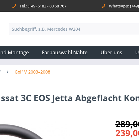
Tel.: (+49) 6183 - 80 68 767
WhatsApp: (+49) 
und Montage
Farbauswahl Nähte
Über uns
U
f
Golf V 2003–2008
assat 3C EOS Jetta Abgeflacht K
289,0
239,0