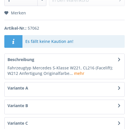
In den
Warenkorb
Merken
Artikel-Nr.:
57062
Es fällt keine Kaution an!
Beschreibung
Fahrzeugtyp Mercedes S-Klasse W221, CL216 (Facelift);
W212 Anfertigung Originalfarbe...
mehr
Variante A
Variante B
Variante C