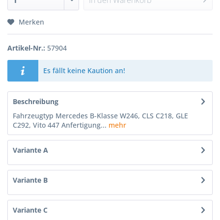
In den
Warenkorb
Merken
Artikel-Nr.:
57904
Es fällt keine Kaution an!
Beschreibung
Fahrzeugtyp Mercedes B-Klasse W246, CLS C218, GLE
C292, Vito 447 Anfertigung...
mehr
Variante A
Variante B
Variante C