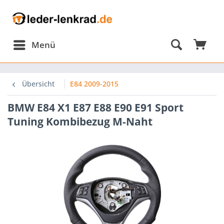
Menü
omponents/Session/PdoSessionHandler.php:584
Übersicht
E84 2009-2015
BMW E84 X1 E87 E88 E90 E91 Sport
omponents/Session/PdoSessionHandler.php(584):
Tuning Kombibezug M-Naht
omponents/Session/PdoSessionHandler.php(303):
onHandler-
p-
nHandlerProxy.php(64):
onHandler-
ion\Storage\Proxy\SessionHandlerProxy-