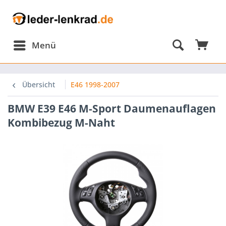
Menü
omponents/Session/PdoSessionHandler.php:584
Übersicht
E46 1998-2007
BMW E39 E46 M-Sport Daumenauflagen
omponents/Session/PdoSessionHandler.php(584):
Kombibezug M-Naht
omponents/Session/PdoSessionHandler.php(303):
onHandler-
p-
nHandlerProxy.php(64):
onHandler-
ion\Storage\Proxy\SessionHandlerProxy-