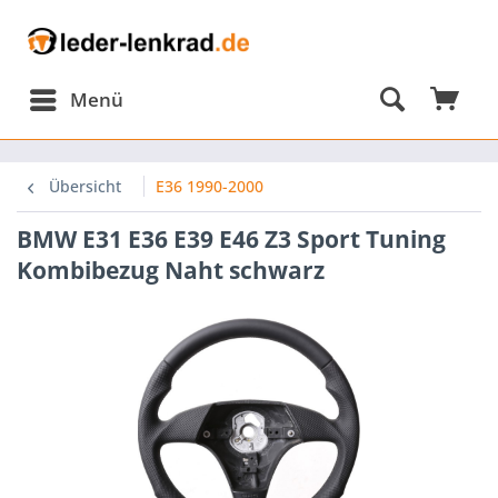
Menü
omponents/Session/PdoSessionHandler.php:584
Übersicht
E36 1990-2000
BMW E31 E36 E39 E46 Z3 Sport Tuning
omponents/Session/PdoSessionHandler.php(584):
Kombibezug Naht schwarz
omponents/Session/PdoSessionHandler.php(303):
onHandler-
p-
nHandlerProxy.php(64):
onHandler-
ion\Storage\Proxy\SessionHandlerProxy-