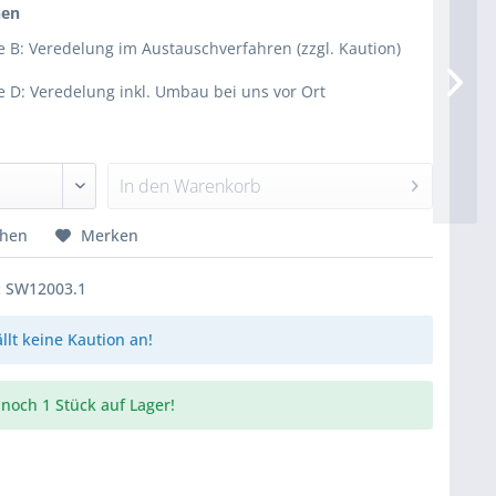
nen
e B: Veredelung im Austauschverfahren (zzgl. Kaution)
e D: Veredelung inkl. Umbau bei uns vor Ort
In den
Warenkorb
chen
Merken
:
SW12003.1
ällt keine Kaution an!
noch 1 Stück auf Lager!