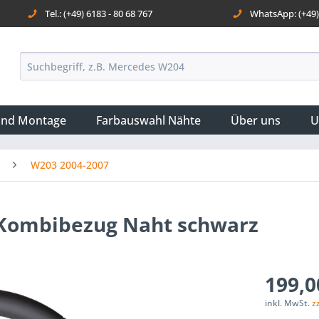
Tel.: (+49) 6183 - 80 68 767
WhatsApp: (+49) 
und Montage
Farbauswahl Nähte
Über uns
U
W203 2004-2007
 Kombibezug Naht schwarz
199,0
inkl. MwSt.
z