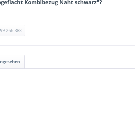
bgeflacht Kombibezug Naht schwarz"?
 99 266 888
angesehen