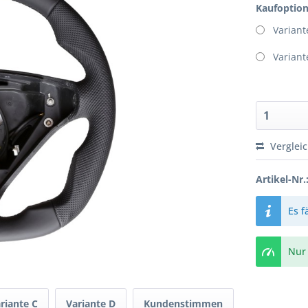
Kaufoptio
Variant
Variant
Verglei
Artikel-Nr.
Es f
Nur 
riante C
Variante D
Kundenstimmen