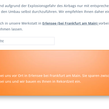
and aufgrund der Explosionsgefahr des Airbags nur mit entsprech
en den Umbau selbst durchzuführen. Wir empfehlen Ihnen daher e
ch in unsere Werkstatt in
Erlensee (bei Frankfurt am Main)
vorbe
ehmen lassen.
cht
ei uns vor Ort in Erlensee bei
Frankfurt am Main
. Sie sparen zwi
ei uns und wir bauen es Ihnen in Rekordzeit ein.